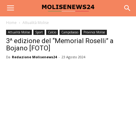
Home
Attualità Molise
Attualità Molise
Sport
Calcio
Campobasso
Province Molise
3^ edizione del “Memorial Roselli” a
Bojano [FOTO]
Da
Redazione Molisenews24
-
23 Agosto 2024