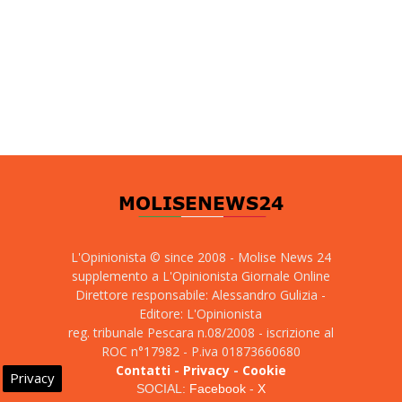
L'Opinionista © since 2008 - Molise News 24
supplemento a L'Opinionista Giornale Online
Direttore responsabile: Alessandro Gulizia -
Editore: L'Opinionista
reg. tribunale Pescara n.08/2008 - iscrizione al
ROC n°17982 - P.iva 01873660680
Contatti
-
Privacy
-
Cookie
Privacy
SOCIAL:
Facebook
-
X