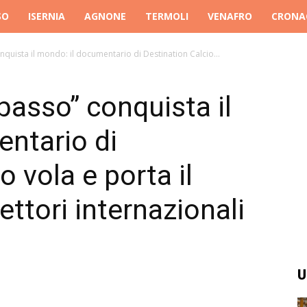
SO
ISERNIA
AGNONE
TERMOLI
VENAFRO
CRONA
uista il mondo: il documentario di Destination Calcio...
asso” conquista il
ntario di
o vola e porta il
lettori internazionali
U