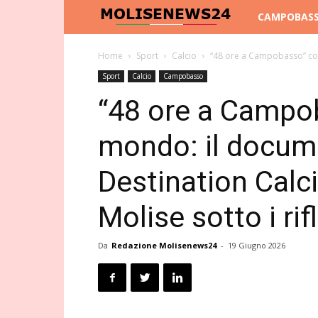
Molise
CAMPOBAS
News
Home
Sport
Calcio
“48 ore a Campobasso” conq
Sport
Calcio
Campobasso
24
“48 ore a Campob
mondo: il docume
Destination Calci
Molise sotto i rif
Da
Redazione Molisenews24
-
19 Giugno 2026