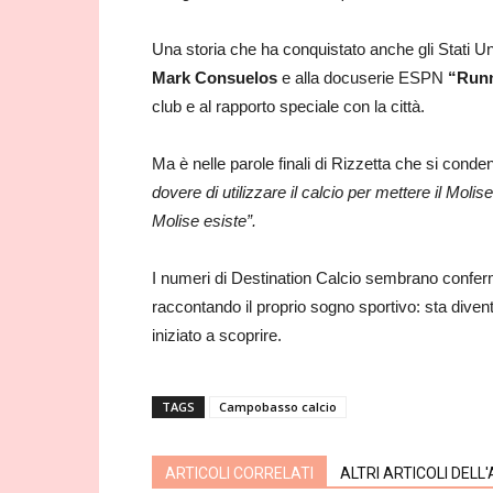
Una storia che ha conquistato anche gli Stati Uni
Mark Consuelos
e alla docuserie ESPN
“Runn
club e al rapporto speciale con la città.
Ma è nelle parole finali di Rizzetta che si cond
dovere di utilizzare il calcio per mettere il Mol
Molise esiste”.
I numeri di Destination Calcio sembrano confer
raccontando il proprio sogno sportivo: sta divent
iniziato a scoprire.
TAGS
Campobasso calcio
ARTICOLI CORRELATI
ALTRI ARTICOLI DELL