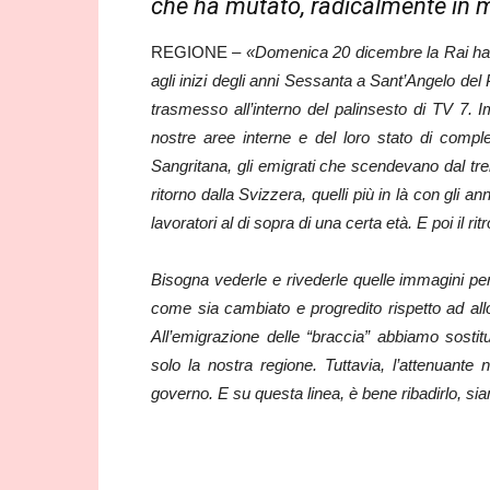
che ha mutato, radicalmente in megl
REGIONE –
«Domenica 20 dicembre la Rai ha 
agli inizi degli anni Sessanta a Sant’Angelo del P
trasmesso all’interno del palinsesto di TV 7. Im
nostre aree interne e del loro stato di compl
Sangritana, gli emigrati che scendevano dal tren
ritorno dalla Svizzera, quelli più in là con gli 
lavoratori al di sopra di una certa età. E poi il r
Bisogna vederle e rivederle quelle immagini per
come sia cambiato e progredito rispetto ad al
All’emigrazione delle “braccia” abbiamo sostit
solo la nostra regione. Tuttavia, l’attenuante 
governo. E su questa linea, è bene ribadirlo, s