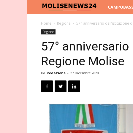
Molise
CAMPOBAS
News
Home
Regione
57° anniversario dell’istituzione 
Regione
24
57° anniversario d
Regione Molise
Da
Redazione
-
27 Dicembre 2020