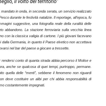
io, il volto del territorio
“
mandato in onda, in seconda serata, un servizio realizzato
esco durante le festività natalizie. Il reportage, all’epoca, fu
magini suggestive, una fotografia reale della ruralità delle
eto abbandono. La stazione ferroviaria sulla vecchia linea
o con la classica valigia di cartone. I più giovani facevano
anni dalla Germania, in quanto il Paese elvetico non accettava
itrovarsi nel bar del paese a giocare a tressette.
 rendersi conto di quanta strada abbia percorso il Molise e
lora, anche se qualcosa di quei tempi, purtroppo, permane.
uito quella delle “menti”, sebbene il fenomeno non riguardi
non deve costituire un alibi per chi abbia responsabilità di
iamo costantemente impegnati.