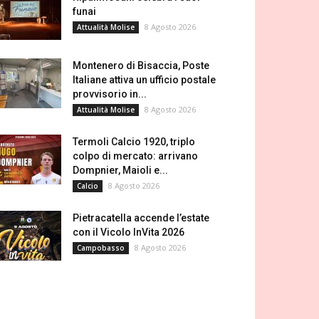
funai
8 Agosto 2026
Attualità Molise
Montenero di Bisaccia, Poste
Italiane attiva un ufficio postale
provvisorio in...
8 Agosto 2026
Attualità Molise
Termoli Calcio 1920, triplo
colpo di mercato: arrivano
Dompnier, Maioli e...
8 Agosto 2026
Calcio
Pietracatella accende l’estate
con il Vicolo InVita 2026
8 Agosto 2026
Campobasso