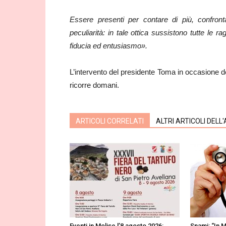
Essere presenti per contare di più, confronta
peculiarità: in tale ottica sussistono tutte le 
fiducia ed entusiasmo».
L’intervento del presidente Toma in occasione de
ricorre domani.
ARTICOLI CORRELATI
ALTRI ARTICOLI DELL
Eventi in Molise l’8 agosto 2026:
Snami: “In M