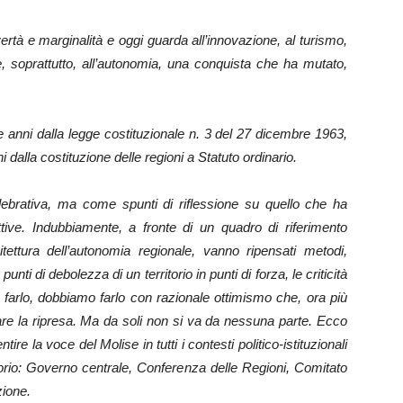
overtà e marginalità e oggi guarda all’innovazione, al turismo,
ve, soprattutto, all’autonomia, una conquista che ha mutato,
 anni dalla legge costituzionale n. 3 del 27 dicembre 1963,
 dalla costituzione delle regioni a Statuto ordinario.
lebrativa, ma come spunti di riflessione su quello che ha
ttive. Indubbiamente, a fronte di un quadro di riferimento
tettura dell’autonomia regionale, vanno ripensati metodi,
ti di debolezza di un territorio in punti di forza, le criticità
o farlo, dobbiamo farlo con razionale ottimismo che, ora più
tare la ripresa. Ma da soli non si va da nessuna parte. Ecco
e la voce del Molise in tutti i contesti politico-istituzionali
torio: Governo centrale, Conferenza delle Regioni, Comitato
zione.