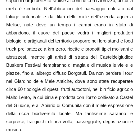
sapori il borgo dell’Alto Molise al confine con l’Abruzzo, di cui la
mela è simbolo. Nell’abbraccio del paesaggio colorato dal
foliage autunnale e dai filari delle mele dell’azienda agricola
Melise, nate dove un tempo i campi erano in stato di
abbandono, il cuore del paese vedrà i migliori produttori
biologici e artigianali del territorio proporre nei loro stand e food
truck prelibatezze a km zero, ricette e prodotti tipici molisani e
abruzzesi, mentre gli artisti di strada del Casteldelgiudice
Buskers Festival riempiranno di magia e di musica le vie e le
piazze, fino all’albergo diffuso Borgotufi. Da non perdere i tour
nel Giardino delle Mele Antiche, dove sono state recuperate
circa 60 tipologie di questi frutti autoctoni, nel birrificio agricolo
Malto Lento, la cui birra è prodotta con l’orzo coltivato a Castel
del Giudice, e all’Apiario di Comunità con il miele espressione
della ricca biodiversità locale. Ma tantissime saranno le
sorprese, tra giochi di una volta, passeggiate, degustazioni e
musica.