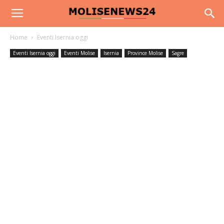
Home
Eventi Isernia oggi
Eventi Isernia oggi
Eventi Molise
Isernia
Province Molise
Sagre