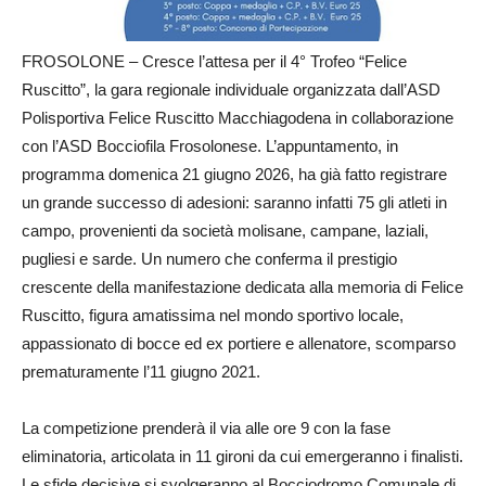
FROSOLONE – Cresce l’attesa per il 4° Trofeo “Felice
Ruscitto”, la gara regionale individuale organizzata dall’ASD
Polisportiva Felice Ruscitto Macchiagodena in collaborazione
con l’ASD Bocciofila Frosolonese. L’appuntamento, in
programma domenica 21 giugno 2026, ha già fatto registrare
un grande successo di adesioni: saranno infatti 75 gli atleti in
campo, provenienti da società molisane, campane, laziali,
pugliesi e sarde. Un numero che conferma il prestigio
crescente della manifestazione dedicata alla memoria di Felice
Ruscitto, figura amatissima nel mondo sportivo locale,
appassionato di bocce ed ex portiere e allenatore, scomparso
prematuramente l’11 giugno 2021.
La competizione prenderà il via alle ore 9 con la fase
eliminatoria, articolata in 11 gironi da cui emergeranno i finalisti.
Le sfide decisive si svolgeranno al Bocciodromo Comunale di