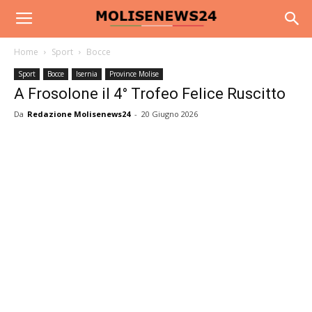
Home
Sport
Bocce
Sport
Bocce
Isernia
Province Molise
A Frosolone il 4° Trofeo Felice Ruscitto
Da
Redazione Molisenews24
-
20 Giugno 2026