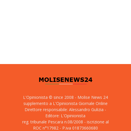
L'Opinionista © since 2008 - Molise News 24
supplemento a L'Opinionista Giornale Online
Direttore responsabile: Alessandro Gulizia -
Editore: L'Opinionista
reg. tribunale Pescara n.08/2008 - iscrizione al
ROC n°17982 - P.iva 01873660680