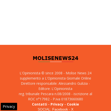
L'Opinionista © since 2008 - Molise News 24
supplemento a L'Opinionista Giornale Online
Direttore responsabile: Alessandro Gulizia -
Editore: L'Opinionista
reg. tribunale Pescara n.08/2008 - iscrizione al
ROC n°17982 - P.iva 01873660680
Contatti
-
Privacy
-
Cookie
Privacy
SOCIAL:
Facebook
-
X