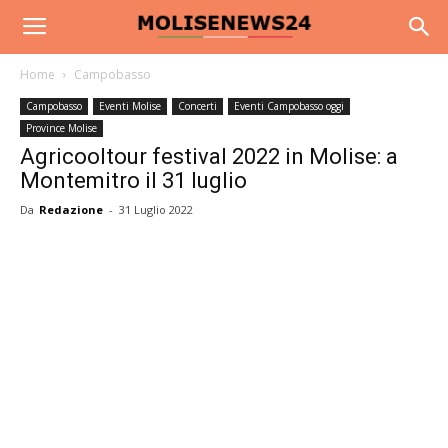
Home
Campobasso
Campobasso
Eventi Molise
Concerti
Eventi Campobasso oggi
Province Molise
Agricooltour festival 2022 in Molise: a
Montemitro il 31 luglio
Da
Redazione
-
31 Luglio 2022