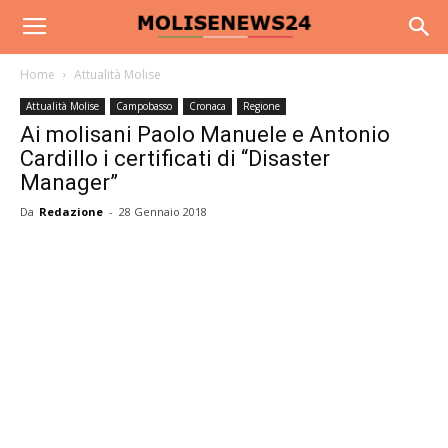
Home
Attualità Molise
Attualità Molise
Campobasso
Cronaca
Regione
Ai molisani Paolo Manuele e Antonio
Cardillo i certificati di “Disaster
Manager”
Da
Redazione
-
28 Gennaio 2018