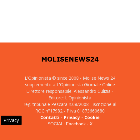
L'Opinionista © since 2008 - Molise News 24
supplemento a L'Opinionista Giornale Online
Direttore responsabile: Alessandro Gulizia -
Editore: L'Opinionista
reg. tribunale Pescara n.08/2008 - iscrizione al
ROC n°17982 - P.iva 01873660680
Contatti
-
Privacy
-
Cookie
Privacy
SOCIAL:
Facebook
-
X