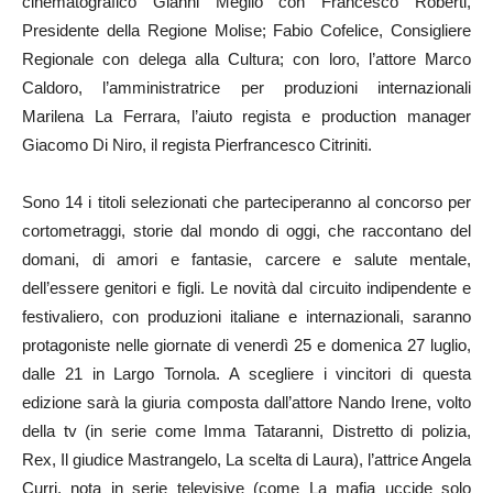
cinematografico Gianni Meglio con Francesco Roberti,
Presidente della Regione Molise; Fabio Cofelice, Consigliere
Regionale con delega alla Cultura; con loro, l’attore Marco
Caldoro, l’amministratrice per produzioni internazionali
Marilena La Ferrara, l’aiuto regista e production manager
Giacomo Di Niro, il regista Pierfrancesco Citriniti.
Sono 14 i titoli selezionati che parteciperanno al concorso per
cortometraggi, storie dal mondo di oggi, che raccontano del
domani, di amori e fantasie, carcere e salute mentale,
dell’essere genitori e figli. Le novità dal circuito indipendente e
festivaliero, con produzioni italiane e internazionali, saranno
protagoniste nelle giornate di venerdì 25 e domenica 27 luglio,
dalle 21 in Largo Tornola. A scegliere i vincitori di questa
edizione sarà la giuria composta dall’attore Nando Irene, volto
della tv (in serie come Imma Tataranni, Distretto di polizia,
Rex, Il giudice Mastrangelo, La scelta di Laura), l’attrice Angela
Curri, nota in serie televisive (come La mafia uccide solo