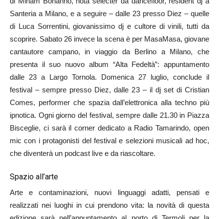
di Miriam Bonanno, nota selecter da dancefloor, resident dj a
Santeria a Milano, e a seguire – dalle 23 presso Diez – quelle
di Luca Sorrentini, giovanissimo dj e cultore di vinili, tutti da
scoprire. Sabato 26 invece la scena è per MasaMasa, giovane
cantautore campano, in viaggio da Berlino a Milano, che
presenta il suo nuovo album “Alta Fedeltà”: appuntamento
dalle 23 a Largo Tornola. Domenica 27 luglio, conclude il
festival – sempre presso Diez, dalle 23 – il dj set di Cristian
Comes, performer che spazia dall’elettronica alla techno più
ipnotica. Ogni giorno del festival, sempre dalle 21.30 in Piazza
Bisceglie, ci sarà il corner dedicato a Radio Tamarindo, open
mic con i protagonisti del festival e selezioni musicali ad hoc,
che diventerà un podcast live e da riascoltare.
Spazio all’arte
Arte e contaminazioni, nuovi linguaggi adatti, pensati e
realizzati nei luoghi in cui prendono vita: la novità di questa
edizione sarà nell’appuntamento al porto di Termoli per la