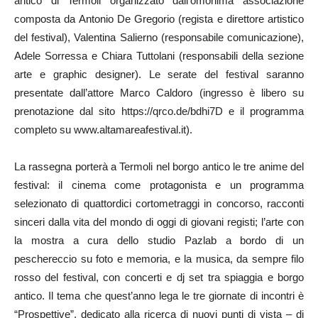
antico di Termoli organizzato dall’omonima associazione
composta da Antonio De Gregorio (regista e direttore artistico
del festival), Valentina Salierno (responsabile comunicazione),
Adele Sorressa e Chiara Tuttolani (responsabili della sezione
arte e graphic designer). Le serate del festival saranno
presentate dall’attore Marco Caldoro (ingresso è libero su
prenotazione dal sito https://qrco.de/bdhi7D e il programma
completo su www.altamareafestival.it).
La rassegna porterà a Termoli nel borgo antico le tre anime del
festival: il cinema come protagonista e un programma
selezionato di quattordici cortometraggi in concorso, racconti
sinceri dalla vita del mondo di oggi di giovani registi; l’arte con
la mostra a cura dello studio Pazlab a bordo di un
peschereccio su foto e memoria, e la musica, da sempre filo
rosso del festival, con concerti e dj set tra spiaggia e borgo
antico. Il tema che quest’anno lega le tre giornate di incontri è
“Prospettive”, dedicato alla ricerca di nuovi punti di vista – di