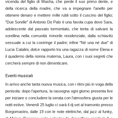
vicenda del figlio di Masha, che perde il suo primo dente, e
della ricerca della madre, che va a impegnare l’anello per
ottenere denaro e mettere mille rubli sotto il cuscino del figlio;
“Due Sorelle” di Antonio De Palo è una favola cupa dove Sara,
adolescente dal passato tormentato, che tenta di salvare la
sorellina nella comunità minorile residenziale, dalla schiavitù
sessuale a cui la costringe il padre; infine “Né una né due” di
Lucia Catalini, dolce rapporto tra una ragazza di nome Elena e
il quaderno della nonna materna, Laura, con i suoi segreti che
cercherà sempre di non dimenticare.
Eventi musicali
In arrivo anche tanta nuova musica, con i ritmi più in voga della
penisola: dopo l’apertura, la rassegna ogni giorno presenta live
per iniziare o concludere la serata con l’atmosfera giusta per le
notti estive. Venerdì 25 luglio ci sarà il dj set al tramonto presso
Borgomastro, dalle 19 con le note elettriche, dal jazz al funky,