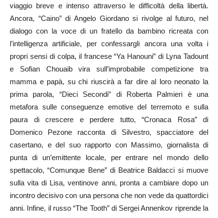
viaggio breve e intenso attraverso le difficoltà della libertà.
Ancora, “Caino” di Angelo Giordano si rivolge al futuro, nel
dialogo con la voce di un fratello da bambino ricreata con
l’intelligenza artificiale, per confessargli ancora una volta i
propri sensi di colpa, il francese “Ya Hanouni” di Lyna Tadount
e Sofian Chouaib vira sull’improbabile competizione tra
mamma e papà, su chi riuscirà a far dire al loro neonato la
prima parola, “Dieci Secondi” di Roberta Palmieri è una
metafora sulle conseguenze emotive del terremoto e sulla
paura di crescere e perdere tutto, “Cronaca Rosa” di
Domenico Pezone racconta di Silvestro, spacciatore del
casertano, e del suo rapporto con Massimo, giornalista di
punta di un’emittente locale, per entrare nel mondo dello
spettacolo, “Comunque Bene” di Beatrice Baldacci si muove
sulla vita di Lisa, ventinove anni, pronta a cambiare dopo un
incontro decisivo con una persona che non vede da quattordici
anni. Infine, il russo “The Tooth” di Sergei Annenkov riprende la