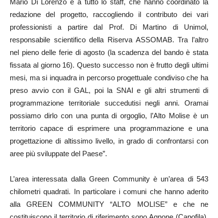
Mario Di Lorenzo e a tutto lo staff, che hanno coordinato la
redazione del progetto, raccogliendo il contributo dei vari
professionisti a partire dal Prof. Di Martino di Unimol,
responsabile scientifico della Riserva ASSOMAB. Tra l’altro
nel pieno delle ferie di agosto (la scadenza del bando è stata
fissata al giorno 16). Questo successo non è frutto degli ultimi
mesi, ma si inquadra in percorso progettuale condiviso che ha
preso avvio con il GAL, poi la SNAI e gli altri strumenti di
programmazione territoriale succedutisi negli anni. Oramai
possiamo dirlo con una punta di orgoglio, l’Alto Molise è un
territorio capace di esprimere una programmazione e una
progettazione di altissimo livello, in grado di confrontarsi con
aree più sviluppate del Paese”.
L’area interessata dalla Green Community è un’area di 543
chilometri quadrati. In particolare i comuni che hanno aderito
alla GREEN COMMUNITY “ALTO MOLISE” e che ne
costituiscono il territorio di riferimento sono Agnone (Capofila),