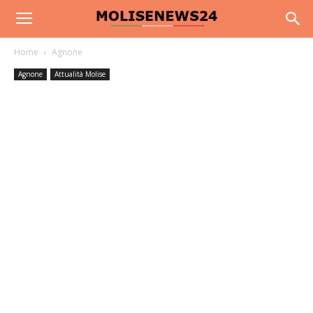
Home
Agnone
Agnone
Attualità Molise