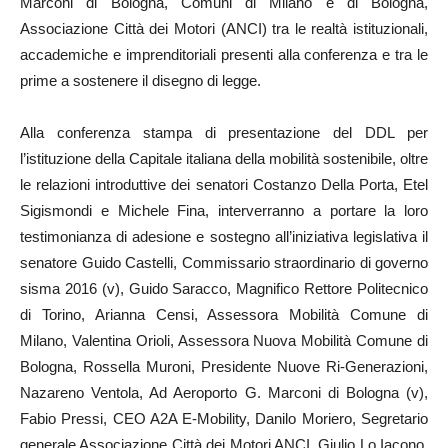
Marconi di Bologna, Comuni di Milano e di Bologna,
Associazione Città dei Motori (ANCI) tra le realtà istituzionali,
accademiche e imprenditoriali presenti alla conferenza e tra le
prime a sostenere il disegno di legge.
Alla conferenza stampa di presentazione del DDL per
l’istituzione della Capitale italiana della mobilità sostenibile, oltre
le relazioni introduttive dei senatori Costanzo Della Porta, Etel
Sigismondi e Michele Fina, interverranno a portare la loro
testimonianza di adesione e sostegno all’iniziativa legislativa il
senatore Guido Castelli, Commissario straordinario di governo
sisma 2016 (v), Guido Saracco, Magnifico Rettore Politecnico
di Torino, Arianna Censi, Assessora Mobilità Comune di
Milano, Valentina Orioli, Assessora Nuova Mobilità Comune di
Bologna, Rossella Muroni, Presidente Nuove Ri-Generazioni,
Nazareno Ventola, Ad Aeroporto G. Marconi di Bologna (v),
Fabio Pressi, CEO A2A E-Mobility, Danilo Moriero, Segretario
generale Associazione Città dei Motori ANCI, Giulio Lo Iacono,