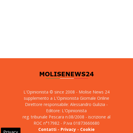
L'Opinionista © since 2008 - Molise News 24
supplemento a L'Opinionista Giornale Online
Direttore responsabile: Alessandro Gulizia -
Editore: L'Opinionista
reg. tribunale Pescara n.08/2008 - iscrizione al
ROC n°17982 - P.iva 01873660680
Contatti
-
Privacy
-
Cookie
Privacy