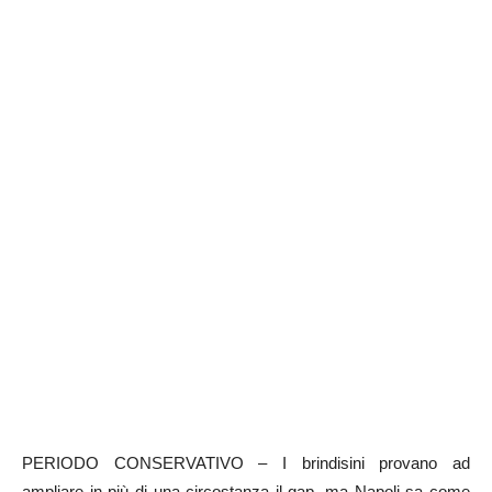
PERIODO CONSERVATIVO – I brindisini provano ad
ampliare in più di una circostanza il gap, ma Napoli sa come