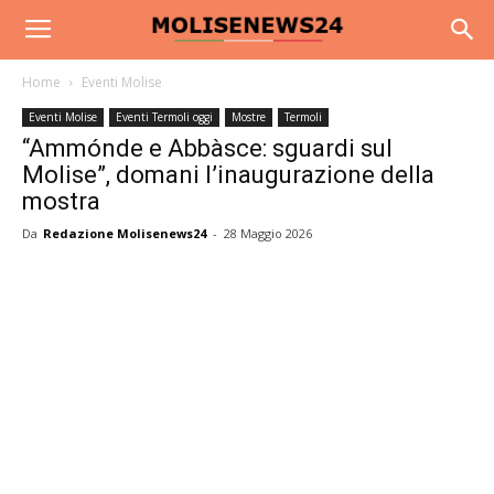
Home
Eventi Molise
Eventi Molise
Eventi Termoli oggi
Mostre
Termoli
“Ammónde e Abbàsce: sguardi sul
Molise”, domani l’inaugurazione della
mostra
Da
Redazione Molisenews24
-
28 Maggio 2026