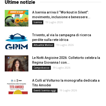
Ultime notizie
A Isernia arriva il “Workout in Silent”:
movimento, inclusione e benessere...
19 Luglio 2026
Isernia
Trivento, al via la campagna di ricerca
perdite sulla rete idrica
19 Luglio 2026
Attualità Molise
Le Notti Angioine 2026: Colletorto celebra la
Regina Giovanna I con...
19 Luglio 2026
Campobasso
A Colli al Volturno la monografia dedicata a
Tito Amodei
19 Luglio 2026
Eventi Isernia oggi