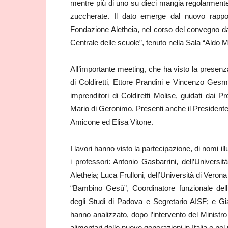
mentre più di uno su dieci mangia regolarmente
zuccherate. Il dato emerge dal nuovo rappor
Fondazione Aletheia, nel corso del convegno dal 
Centrale delle scuole”, tenuto nella Sala “Aldo M
All’importante meeting, che ha visto la presen
di Coldiretti, Ettore Prandini e Vincenzo Ges
imprenditori di Coldiretti Molise, guidati dai P
Mario di Geronimo. Presenti anche il Presidente 
Amicone ed Elisa Vitone.
I lavori hanno visto la partecipazione, di nomi i
i professori: Antonio Gasbarrini, dell’Univer
Aletheia; Luca Frulloni, dell’Università di Veron
“Bambino Gesù”, Coordinatore funzionale dell
degli Studi di Padova e Segretario AISF; e Gian
hanno analizzato, dopo l’intervento del Ministro 
alimentari delle nuove generazioni in Italia e ne