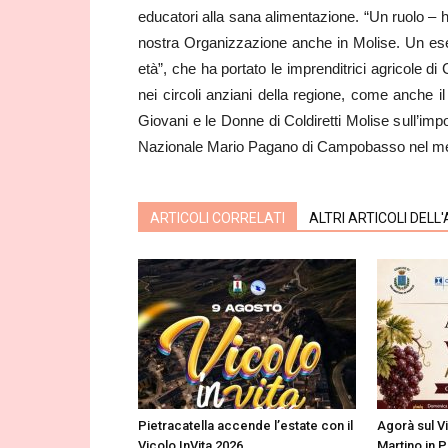
educatori alla sana alimentazione. “Un ruolo – h
nostra Organizzazione anche in Molise. Un es
età”, che ha portato le imprenditrici agricole di 
nei circoli anziani della regione, come anche i
Giovani e le Donne di Coldiretti Molise sull’imp
Nazionale Mario Pagano di Campobasso nel mes
ARTICOLI CORRELATI
ALTRI ARTICOLI DELL
Pietracatella accende l’estate con il
Agorà sul V
Vicolo InVita 2026
Martino in P