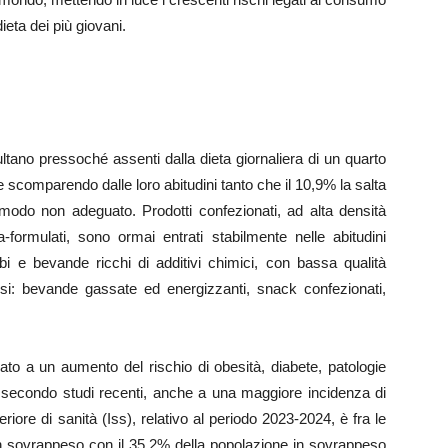
dieta dei più giovani.
ltano pressoché assenti dalla dieta giornaliera di un quarto
 scomparendo dalle loro abitudini tanto che il 10,9% la salta
modo non adeguato. Prodotti confezionati, ad alta densità
ra-formulati, sono ormai entrati stabilmente nelle abitudini
cibi e bevande ricchi di additivi chimici, con bassa qualità
ffusi: bevande gassate ed energizzanti, snack confezionati,
ato a un aumento del rischio di obesità, diabete, patologie
, secondo studi recenti, anche a una maggiore incidenza di
uperiore di sanità (Iss), relativo al periodo 2023-2024, è fra le
in sovrappeso con il 35,2% della popolazione in sovrappeso