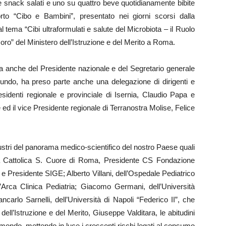
 snack salati e uno su quattro beve quotidianamente bibite
to “Cibo e Bambini”, presentato nei giorni scorsi dalla
tema “Cibi ultraformulati e salute del Microbiota – il Ruolo
oro” del Ministero dell’Istruzione e del Merito a Roma.
za anche del Presidente nazionale e del Segretario generale
mundo, ha preso parte anche una delegazione di dirigenti e
residenti regionale e provinciale di Isernia, Claudio Papa e
ed il vice Presidente regionale di Terranostra Molise, Felice
llustri del panorama medico-scientifico del nostro Paese quali
sità Cattolica S. Cuore di Roma, Presidente CS Fondazione
a e Presidente SIGE; Alberto Villani, dell’Ospedale Pediatrico
’Arca Clinica Pediatria; Giacomo Germani, dell’Università
carlo Sarnelli, dell’Università di Napoli “Federico II”, che
dell’Istruzione e del Merito, Giuseppe Valditara, le abitudini
l mondo, mettendo in luce i crescenti rischi legati al consumo