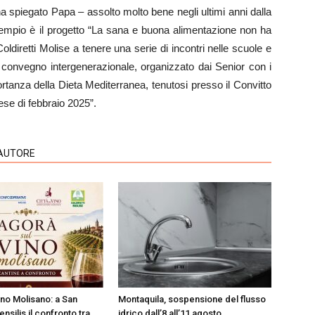
a spiegato Papa – assolto molto bene negli ultimi anni dalla
empio è il progetto “La sana e buona alimentazione non ha
Coldiretti Molise a tenere una serie di incontri nelle scuole e
l convegno intergenerazionale, organizzato dai Senior con i
ortanza della Dieta Mediterranea, tenutosi presso il Convitto
e di febbraio 2025”.
'AUTORE
ino Molisano: a San
Montaquila, sospensione del flusso
ensilis il confronto tra
idrico dall’8 all’11 agosto