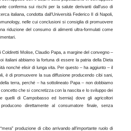
nte conferma sui rischi per la salute derivanti dall’uso di
cerca italiana, condotta dall’Università Federico II di Napoli,
Immunology, nelle cui conclusioni si consiglia di promuovere
una riduzione del consumo di alimenti ultra-formulati come
imentari.
 di Coldiretti Molise, Claudio Papa, a margine del convegno –
 italiani abbiamo la fortuna di essere la patria della Dieta
à nonché elisir di lunga vita. Per questo – ha aggiunto – il
li, è di promuovere la sua diffusione producendo cibi sani,
 della terra, perché – ha sottolineato Papa – non dobbiamo
n concetto che si concretizza con la nascita e lo sviluppo dei
quelli di Campobasso ed Isernia) dove gli agricoltori
e producono direttamente al consumatore finale, senza
a “mera” produzione di cibo arrivando all’importante ruolo di