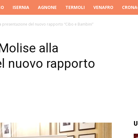
SO
ISERNIA
AGNONE
TERMOLI
VENAFRO
CRONA
lla presentazione del nuovo rapporto “Cibo e Bambini”
Molise alla
l nuovo rapporto
U