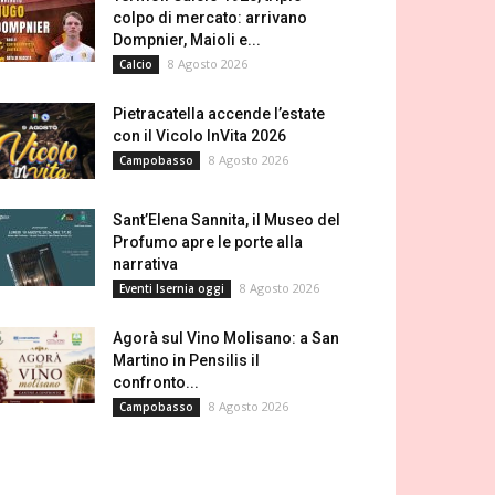
colpo di mercato: arrivano
Dompnier, Maioli e...
8 Agosto 2026
Calcio
Pietracatella accende l’estate
con il Vicolo InVita 2026
8 Agosto 2026
Campobasso
Sant’Elena Sannita, il Museo del
Profumo apre le porte alla
narrativa
8 Agosto 2026
Eventi Isernia oggi
Agorà sul Vino Molisano: a San
Martino in Pensilis il
confronto...
8 Agosto 2026
Campobasso