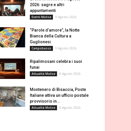
2026: sagre e altri
appuntamenti
9 Agosto 2026
Eventi Molise
“Parole d’amore”, la Notte
Bianca della Cultura a
Guglionesi
9 Agosto 2026
Campobasso
Ripalimosani celebra i suoi
funai
8 Agosto 2026
Attualità Molise
Montenero di Bisaccia, Poste
Italiane attiva un ufficio postale
provvisorio in...
8 Agosto 2026
Attualità Molise