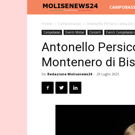
Molise
CAMPOBAS
News
Home
Campobasso
Antonello Persico canta De 
Campobasso
Eventi Molise
Concerti
Eventi Campobasso o
24
Antonello Persic
Montenero di Bi
Da
Redazione Molisenews24
-
29 Luglio 2025