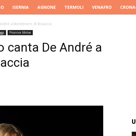
SO
ISERNIA
AGNONE
TERMOLI
VENAFRO
CRONA
André a Montenero di Bisaccia
ggi
Province Molise
o canta De André a
saccia
U