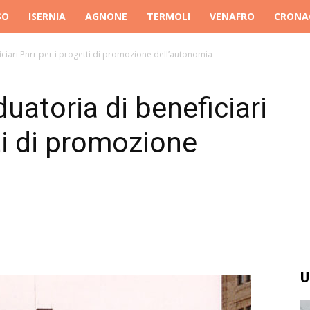
SO
ISERNIA
AGNONE
TERMOLI
VENAFRO
CRONA
ciari Pnrr per i progetti di promozione dell’autonomia
uatoria di beneficiari
ti di promozione
U