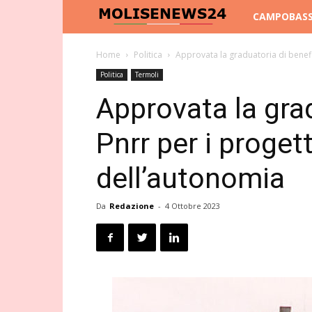
Molise
CAMPOBAS
News
Home
Politica
Approvata la graduatoria di benefi
Politica
Termoli
24
Approvata la grad
Pnrr per i proget
dell’autonomia
Da
Redazione
-
4 Ottobre 2023