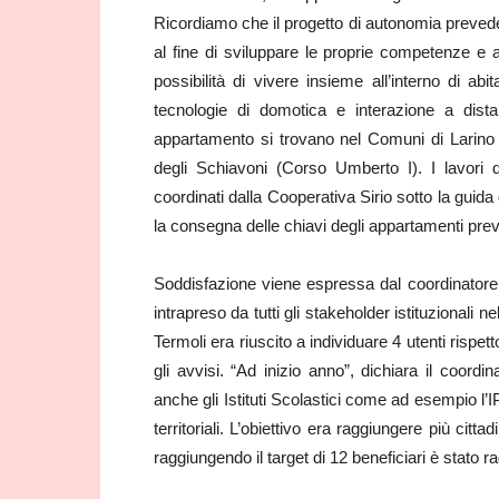
Ricordiamo che il progetto di autonomia prevede l
al fine di sviluppare le proprie competenze e 
possibilità di vivere insieme all’interno di ab
tecnologie di domotica e interazione a dista
appartamento si trovano nel Comuni di Larin
degli Schiavoni (Corso Umberto I). I lavori
coordinati dalla Cooperativa Sirio sotto la guida
la consegna delle chiavi degli appartamenti pre
Soddisfazione viene espressa dal coordinatore 
intrapreso da tutti gli stakeholder istituzionali n
Termoli era riuscito a individuare 4 utenti rispe
gli avvisi. “Ad inizio anno”, dichiara il coordin
anche gli Istituti Scolastici come ad esempio l’
territoriali. L’obiettivo era raggiungere più citt
raggiungendo il target di 12 beneficiari è stato r