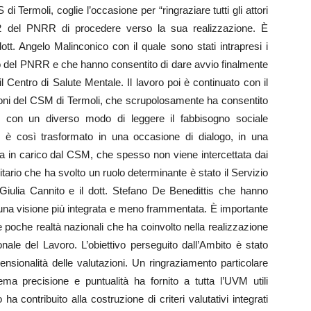
 Termoli, coglie l’occasione per “ringraziare tutti gli attori
.2 del PNRR di procedere verso la sua realizzazione. È
dott. Angelo Malinconico con il quale sono stati intrapresi i
tto del PNRR e che hanno consentito di dare avvio finalmente
il Centro di Salute Mentale. Il lavoro poi è continuato con il
zioni del CSM di Termoli, che scrupolosamente ha consentito
si con un diverso modo di leggere il fabbisogno sociale
 è così trasformato in una occasione di dialogo, in una
esa in carico dal CSM, che spesso non viene intercettata dai
itario che ha svolto un ruolo determinante è stato il Servizio
Giulia Cannito e il dott. Stefano De Benedittis che hanno
n una visione più integrata e meno frammentata. È importante
e poche realtà nazionali che ha coinvolto nella realizzazione
le del Lavoro. L’obiettivo perseguito dall’Ambito è stato
ensionalità delle valutazioni. Un ringraziamento particolare
ma precisione e puntualità ha fornito a tutta l’UVM utili
a contribuito alla costruzione di criteri valutativi integrati