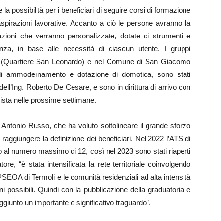
a possibilità per i beneficiari di seguire corsi di formazione
aspirazioni lavorative. Accanto a ciò le persone avranno la
itazioni che verranno personalizzate, dotate di strumenti e
nza, in base alle necessità di ciascun utente. I gruppi
o (Quartiere San Leonardo) e nel Comune di San Giacomo
 di ammodernamento e dotazione di domotica, sono stati
 dell’Ing. Roberto De Cesare, e sono in dirittura di arrivo con
vista nelle prossime settimane.
Antonio Russo, che ha voluto sottolineare il grande sforzo
el raggiungere la definizione dei beneficiari. Nel 2022 l’ATS di
tto al numero massimo di 12, così nel 2023 sono stati riaperti
atore, “è stata intensificata la rete territoriale coinvolgendo
IPSEOA di Termoli e le comunità residenziali ad alta intensità
adini possibili. Quindi con la pubblicazione della graduatoria e
aggiunto un importante e significativo traguardo”.