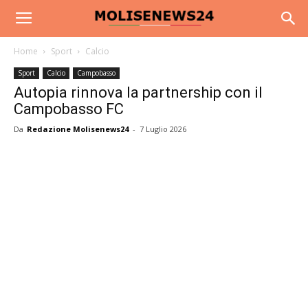
Home
Sport
Calcio
Sport
Calcio
Campobasso
Autopia rinnova la partnership con il
Campobasso FC
Da
Redazione Molisenews24
-
7 Luglio 2026