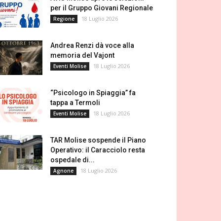
per il Gruppo Giovani Regionale
18 Luglio 2026
Regione
Andrea Renzi dà voce alla
memoria del Vajont
18 Luglio 2026
Eventi Molise
“Psicologo in Spiaggia” fa
tappa a Termoli
18 Luglio 2026
Eventi Molise
TAR Molise sospende il Piano
Operativo: il Caracciolo resta
ospedale di...
18 Luglio 2026
Agnone