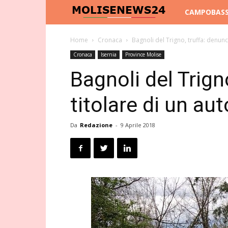
Molise
CAMPOBAS
News
Home
Cronaca
Bagnoli del Trigno, truffa: denunc
Cronaca
Isernia
Province Molise
24
Bagnoli del Trign
titolare di un au
Da
Redazione
-
9 Aprile 2018