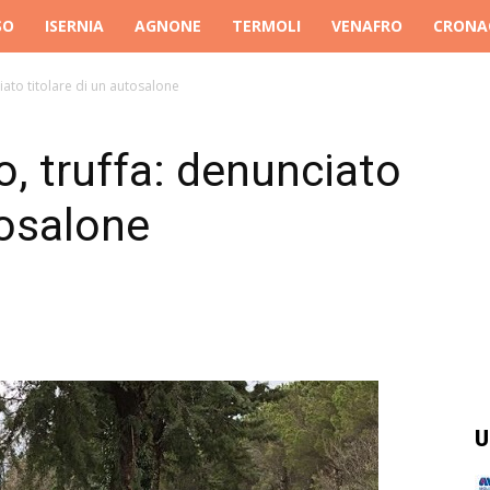
SO
ISERNIA
AGNONE
TERMOLI
VENAFRO
CRONA
iato titolare di un autosalone
o, truffa: denunciato
tosalone
U