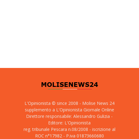
L'Opinionista © since 2008 - Molise News 24
supplemento a L'Opinionista Giornale Online
Direttore responsabile: Alessandro Gulizia -
Editore: L'Opinionista
reg. tribunale Pescara n.08/2008 - iscrizione al
ROC n°17982 - P.iva 01873660680