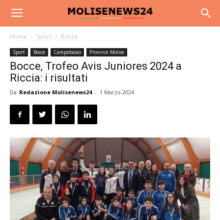
Home
Sport
Bocce
Sport
Bocce
Campobasso
Province Molise
Bocce, Trofeo Avis Juniores 2024 a
Riccia: i risultati
Da
Redazione Molisenews24
-
1 Marzo 2024