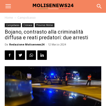
Home
Campobasso
Campobasso
Cronaca
Province Molise
Bojano, contrasto alla criminalità
diffusa e reati predatori: due arresti
Da
Redazione Molisenews24
-
12 Marzo 2024