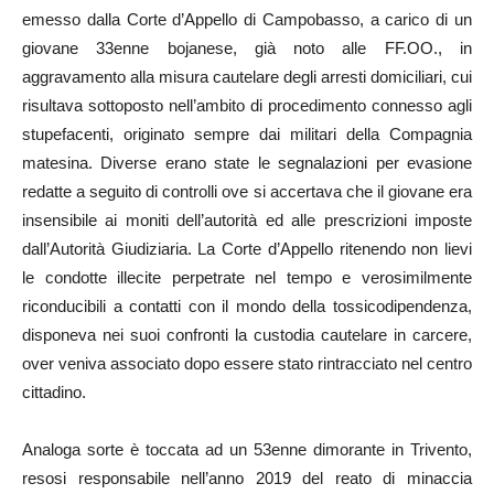
emesso dalla Corte d’Appello di Campobasso, a carico di un
giovane 33enne bojanese, già noto alle FF.OO., in
aggravamento alla misura cautelare degli arresti domiciliari, cui
risultava sottoposto nell’ambito di procedimento connesso agli
stupefacenti, originato sempre dai militari della Compagnia
matesina. Diverse erano state le segnalazioni per evasione
redatte a seguito di controlli ove si accertava che il giovane era
insensibile ai moniti dell’autorità ed alle prescrizioni imposte
dall’Autorità Giudiziaria. La Corte d’Appello ritenendo non lievi
le condotte illecite perpetrate nel tempo e verosimilmente
riconducibili a contatti con il mondo della tossicodipendenza,
disponeva nei suoi confronti la custodia cautelare in carcere,
over veniva associato dopo essere stato rintracciato nel centro
cittadino.
Analoga sorte è toccata ad un 53enne dimorante in Trivento,
resosi responsabile nell’anno 2019 del reato di minaccia