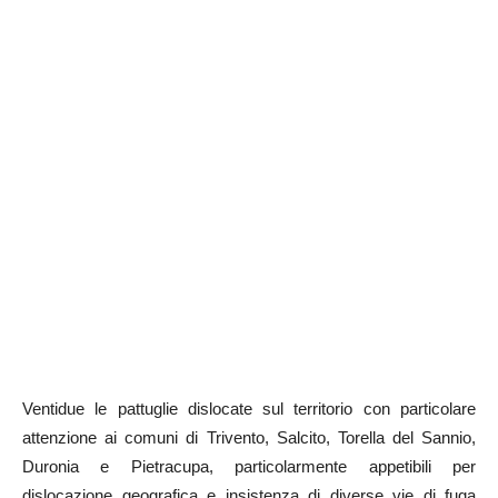
Ventidue le pattuglie dislocate sul territorio con particolare
attenzione ai comuni di Trivento, Salcito, Torella del Sannio,
Duronia e Pietracupa, particolarmente appetibili per
dislocazione geografica e insistenza di diverse vie di fuga