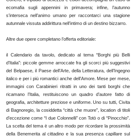
ecomafia sugli appennini in primavera; infine, l’autunno
s’interseca nell’animo umano per raccontarci una stagione
autunnale vissuta addirittura nell’intimo di un destino bizzarro.
Altre due opere completano l’offerta editoriale:
il Calendario da tavolo, dedicato al tema “Borghi più Belli
d’Italia”: piccole gemme arroccate fra gli scorci più suggestivi
del Belpaese, il Paese dell’Arte, della Letteratura, dell’Ingegno
italico e per i più romantici anche dell’Amore. Mese per mese,
immagini con Carabinieri ritratti in uno dei tanti borghi che
ricamano l’Italia, restituiscono un quadro d’autore fatto di
geografia, architetture preziose e uniforme. Uno su tutti, Civita
di Bagnoregio, la cosiddetta “città che muore”, location di titoli
d’eccezione come “I due Colonnelli” con Totò o di “Pinocchio”.
La scelta del tema è un altro modo per ricordare la prossimità
della Benemerita al cittadino e la sua presenza capillare sul