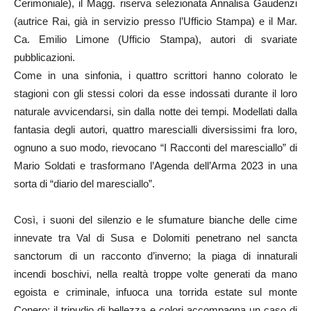
Cerimoniale), il Magg. riserva selezionata Annalisa Gaudenzi
(autrice Rai, già in servizio presso l’Ufficio Stampa) e il Mar.
Ca. Emilio Limone (Ufficio Stampa), autori di svariate
pubblicazioni.
Come in una sinfonia, i quattro scrittori hanno colorato le
stagioni con gli stessi colori da esse indossati durante il loro
naturale avvicendarsi, sin dalla notte dei tempi. Modellati dalla
fantasia degli autori, quattro marescialli diversissimi fra loro,
ognuno a suo modo, rievocano “I Racconti del maresciallo” di
Mario Soldati e trasformano l’Agenda dell’Arma 2023 in una
sorta di “diario del maresciallo”.
Così, i suoni del silenzio e le sfumature bianche delle cime
innevate tra Val di Susa e Dolomiti penetrano nel sancta
sanctorum di un racconto d’inverno; la piaga di innaturali
incendi boschivi, nella realtà troppe volte generati da mano
egoista e criminale, infuoca una torrida estate sul monte
Conero; il tripudio di bellezza e colori accompagna un caso di