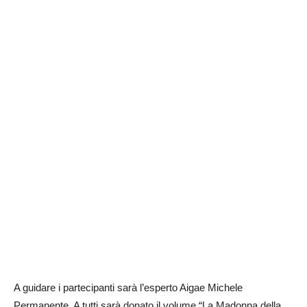
A guidare i partecipanti sarà l’esperto Aigae Michele
Permanente. A tutti sarà donato il volume “La Madonna della