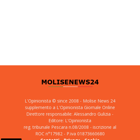
L'Opinionista © since 2008 - Molise News 24
supplemento a L'Opinionista Giornale Online
Direttore responsabile: Alessandro Gulizia -
Editore: L'Opinionista
reg. tribunale Pescara n.08/2008 - iscrizione al
ROC n°17982 - P.iva 01873660680