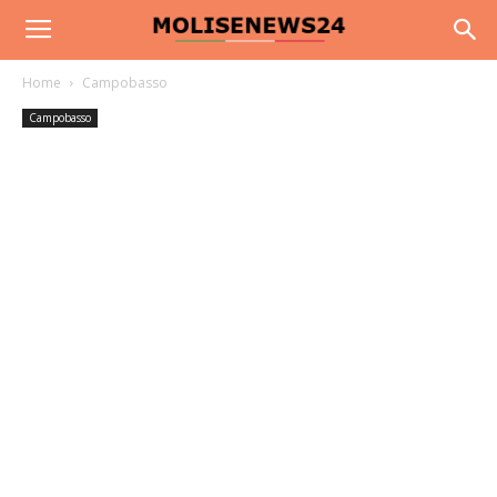
Home
Campobasso
Campobasso