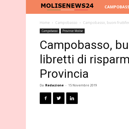
Molise
CAMPOBAS
News
Home
Campobasso
Campobasso, buoni fruttiferi p
Campobasso
Province Molise
24
Campobasso, buon
libretti di risparm
Provincia
Da
Redazione
-
15 Novembre 2019