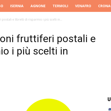
SO
ISERNIA
AGNONE
TERMOLI
VENAFRO
CRONA
ostali e libretti di risparmio i più scelti in...
i fruttiferi postali e
io i più scelti in
U