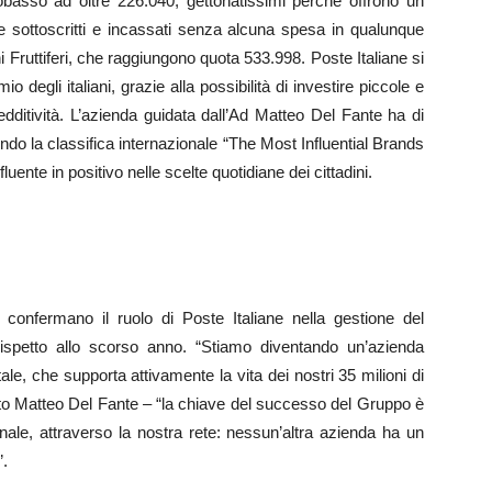
obasso ad oltre 226.040, gettonatissimi perché offrono un
e sottoscritti e incassati senza alcuna spesa in qualunque
i Fruttiferi, che raggiungono quota 533.998. Poste Italiane si
 degli italiani, grazie alla possibilità di investire piccole e
ditività. L’azienda guidata dall’Ad Matteo Del Fante ha di
ondo la classifica internazionale “The Most Influential Brands
luente in positivo nelle scelte quotidiane dei cittadini.
19 confermano il ruolo di Poste Italiane nella gestione del
 rispetto allo scorso anno. “Stiamo diventando un’azienda
e, che supporta attivamente la vita dei nostri 35 milioni di
gato Matteo Del Fante – “la chiave del successo del Gruppo è
onale, attraverso la nostra rete: nessun’altra azienda ha un
”.