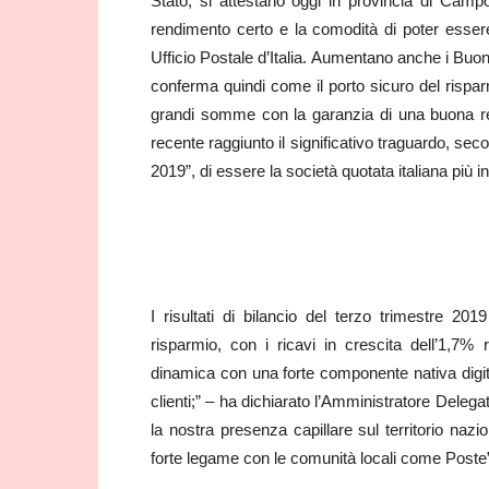
Stato, si attestano oggi in provincia di Camp
rendimento certo e la comodità di poter esser
Ufficio Postale d’Italia. Aumentano anche i Buon
conferma quindi come il porto sicuro del risparmio
grandi somme con la garanzia di una buona red
recente raggiunto il significativo traguardo, sec
2019”, di essere la società quotata italiana più inf
I risultati di bilancio del terzo trimestre 20
risparmio, con i ricavi in crescita dell’1,7%
dinamica con una forte componente nativa digital
clienti;” – ha dichiarato l’Amministratore Dele
la nostra presenza capillare sul territorio nazi
forte legame con le comunità locali come Poste