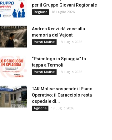
per il Gruppo Giovani Regionale
18 Luglio 2026
Regione
Andrea Renzi dà voce alla
memoria del Vajont
18 Luglio 2026
Eventi Molise
“Psicologo in Spiaggia” fa
tappa a Termoli
18 Luglio 2026
Eventi Molise
TAR Molise sospende il Piano
Operativo: il Caracciolo resta
ospedale di...
18 Luglio 2026
Agnone