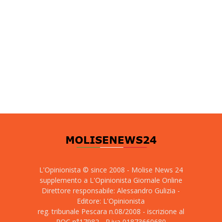
L'Opinionista © since 2008 - Molise News 24
supplemento a L'Opinionista Giornale Online
Direttore responsabile: Alessandro Gulizia -
Editore: L'Opinionista
reg. tribunale Pescara n.08/2008 - iscrizione al
ROC n°17982 - P.iva 01873660680