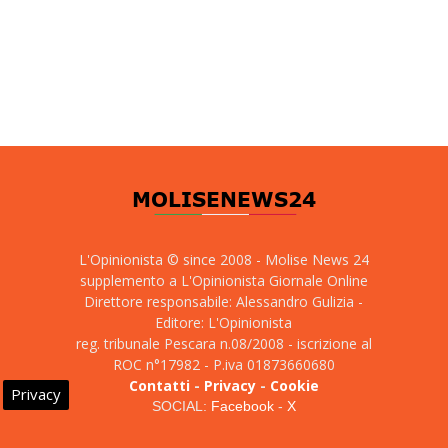
L'Opinionista © since 2008 - Molise News 24
supplemento a L'Opinionista Giornale Online
Direttore responsabile: Alessandro Gulizia -
Editore: L'Opinionista
reg. tribunale Pescara n.08/2008 - iscrizione al
ROC n°17982 - P.iva 01873660680
Contatti
-
Privacy
-
Cookie
Privacy
SOCIAL:
Facebook
-
X