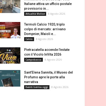
Italiane attiva un ufficio postale
provvisorio in...
8 Agosto 2026
Attualità Molise
Termoli Calcio 1920, triplo
colpo di mercato: arrivano
Dompnier, Maioli e...
8 Agosto 2026
Calcio
Pietracatella accende l’estate
con il Vicolo InVita 2026
8 Agosto 2026
Campobasso
Sant’Elena Sannita, il Museo del
Profumo apre le porte alla
narrativa
8 Agosto 2026
Eventi Isernia oggi