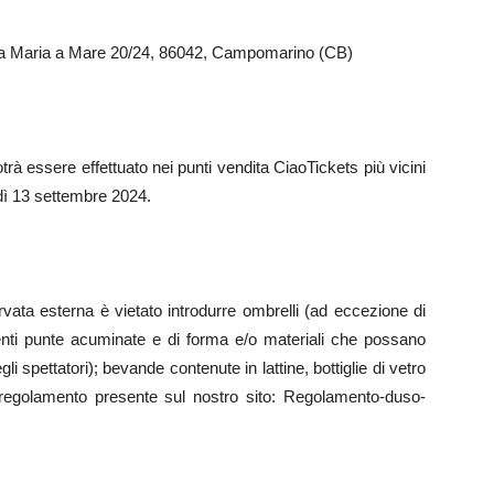
nta Maria a Mare 20/24, 86042, Campomarino (CB)
potrà essere effettuato nei punti vendita CiaoTickets più vicini
erdì 13 settembre 2024.
servata esterna è vietato introdurre ombrelli (ad eccezione di
enti punte acuminate e di forma e/o materiali che possano
li spettatori); bevande contenute in lattine, bottiglie di vetro
al regolamento presente sul nostro sito: Regolamento-duso-