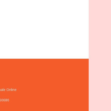
nale Online
660680