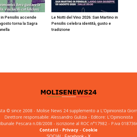
 in Pensilis accende
Le Notti del Vino 2026: San Martino in
8 agosto torna la Sagra
Pensilis celebra identità, gusto e
nella
tradizione
sta © since 2008 - Molise News 24 supplemento a L'Opinionista Gior
Direttore responsabile: Alessandro Gulizia - Editore: L'Opinionista
tribunale Pescara n.08/2008 - iscrizione al ROC n°17982 - P.iva 01873
Contatti
-
Privacy
-
Cookie
SOCIAL:
Facebook
-
X