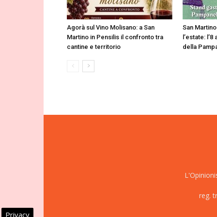
Agorà sul Vino Molisano: a San
San Martino
Martino in Pensilis il confronto tra
l’estate: l’
cantine e territorio
della Pampa
L'Opinioni
reg. 
Privacy