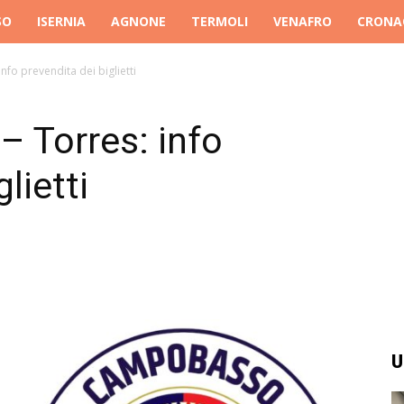
SO
ISERNIA
AGNONE
TERMOLI
VENAFRO
CRONA
fo prevendita dei biglietti
 Torres: info
lietti
U