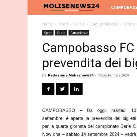
Molise
CAMPOBAS
News
Home
Sport
Calcio
Campobasso FC – Torres: in
Sport
Calcio
Campobasso
24
Campobasso FC –
prevendita dei big
Da
Redazione Molisenews24
-
10 Settembre 2024
CAMPOBASSO – Da oggi, martedì 10
settembre, è aperta la prevendita dei biglietti
per la quarta giornata del campionato Serie C
Now che – sabato 14 settembre 2024 – vedrà