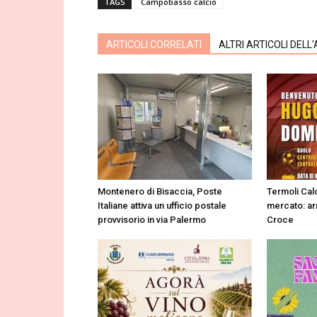
TAGS
Campobasso calcio
ARTICOLI CORRELATI
ALTRI ARTICOLI DELL
Montenero di Bisaccia, Poste
Termoli Calc
Italiane attiva un ufficio postale
mercato: ar
provvisorio in via Palermo
Croce