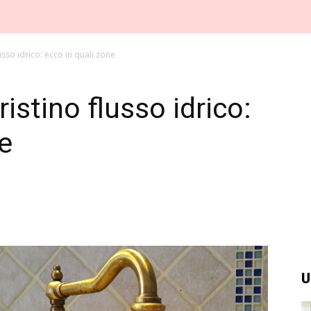
sso idrico: ecco in quali zone
stino flusso idrico:
e
U