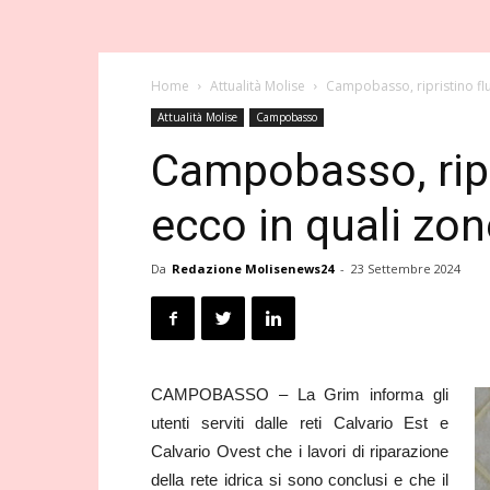
Home
Attualità Molise
Campobasso, ripristino flu
Attualità Molise
Campobasso
Campobasso, ripri
ecco in quali zon
Da
Redazione Molisenews24
-
23 Settembre 2024
CAMPOBASSO – La Grim informa gli
utenti serviti dalle reti Calvario Est e
Calvario Ovest che i lavori di riparazione
della rete idrica si sono conclusi e che il