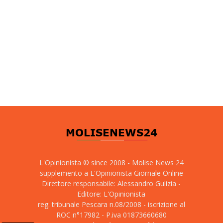
L'Opinionista © since 2008 - Molise News 24
supplemento a L'Opinionista Giornale Online
Direttore responsabile: Alessandro Gulizia -
Editore: L'Opinionista
reg. tribunale Pescara n.08/2008 - iscrizione al
ROC n°17982 - P.iva 01873660680