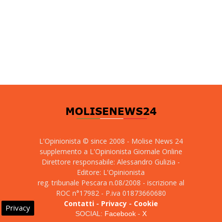
L'Opinionista © since 2008 - Molise News 24
supplemento a L'Opinionista Giornale Online
Direttore responsabile: Alessandro Gulizia -
Editore: L'Opinionista
reg. tribunale Pescara n.08/2008 - iscrizione al
ROC n°17982 - P.iva 01873660680
Contatti
-
Privacy
-
Cookie
Privacy
SOCIAL:
Facebook
-
X