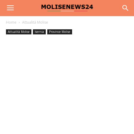
Home
Attualità Molise
Attualità Molise
Isernia
Province Molise