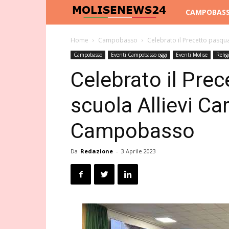
Molise
CAMPOBAS
News
Home
Campobasso
Celebrato il Precetto pasqua
Campobasso
Eventi Campobasso oggi
Eventi Molise
Relig
24
Celebrato il Prec
scuola Allievi Car
Campobasso
Da
Redazione
-
3 Aprile 2023