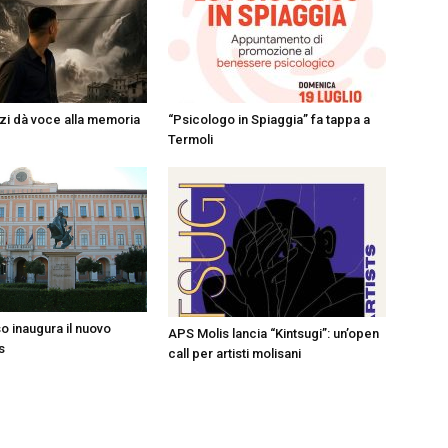
i dà voce alla memoria
“Psicologo in Spiaggia” fa tappa a
Termoli
 inaugura il nuovo
APS Molis lancia “Kintsugi”: un’open
s
call per artisti molisani