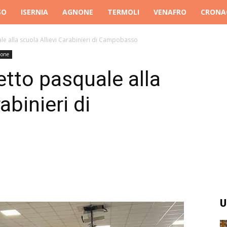
SO
ISERNIA
AGNONE
TERMOLI
VENAFRO
CRONA
le alla scuola Allievi Carabinieri di Campobasso
ione
etto pasquale alla
abinieri di
U