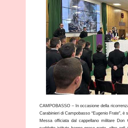
CAMPOBASSO – In occasione della ricorrenza d
Carabinieri di Campobasso “Eugenio Frate”, è st
Messa officiata dal cappellano militare Don 
suddetto istituto hanno preso parte, oltre agli 