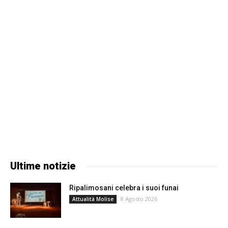
Ultime notizie
Ripalimosani celebra i suoi funai
8 Agosto 2026
Attualità Molise