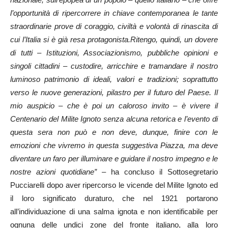
l’opportunità di ripercorrere in chiave contemporanea le tante
straordinarie prove di coraggio, civiltà e volontà di rinascita di
cui l’Italia si è già resa protagonista.
Ritengo, quindi, un dovere
di tutti – Istituzioni, Associazionismo, pubbliche opinioni e
singoli cittadini – custodire, arricchire e tramandare il nostro
luminoso patrimonio di ideali, valori e tradizioni; soprattutto
verso le nuove generazioni, pilastro per il futuro del Paese. Il
mio auspicio – che è poi un caloroso invito – è vivere il
Centenario del Milite Ignoto senza alcuna retorica e l’evento di
questa sera non può e non deve, dunque, finire con le
emozioni che vivremo in questa suggestiva Piazza, ma deve
diventare un faro per illuminare e guidare il nostro impegno e le
nostre azioni quotidiane”
– ha concluso il Sottosegretario
Pucciarelli dopo aver ripercorso le vicende del Milite Ignoto ed
il loro significato duraturo, che nel 1921 portarono
all’individuazione di una salma ignota e non identificabile per
ognuna delle undici zone del fronte italiano, alla loro