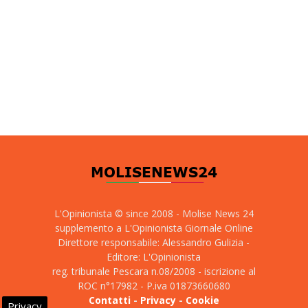
L'Opinionista © since 2008 - Molise News 24
supplemento a L'Opinionista Giornale Online
Direttore responsabile: Alessandro Gulizia -
Editore: L'Opinionista
reg. tribunale Pescara n.08/2008 - iscrizione al
ROC n°17982 - P.iva 01873660680
Contatti
-
Privacy
-
Cookie
Privacy