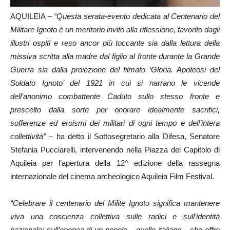
AQUILEIA –
“Questa serata-evento dedicata al Centenario del
Militare Ignoto è un meritorio invito alla riflessione, favorito dagli
illustri ospiti e reso ancor più toccante sia dalla lettura della
missiva scritta alla madre dal figlio al fronte durante la Grande
Guerra sia dalla proiezione del filmato ‘Gloria. Apoteosi del
Soldato Ignoto’ del 1921 in cui si narrano le vicende
dell’anonimo combattente Caduto sullo stesso fronte e
prescelto dalla sorte per onorare idealmente sacrifici,
sofferenze ed eroismi dei militari di ogni tempo e dell’intera
collettività”
– ha detto il Sottosegretario alla Difesa, Senatore
Stefania Pucciarelli, intervenendo nella Piazza del Capitolo di
Aquileia per l’apertura della 12^ edizione della rassegna
internazionale del cinema archeologico Aquileia Film Festival.
“Celebrare il centenario del Milite Ignoto significa mantenere
viva una coscienza collettiva sulle radici e sull’identità
nazionale; sull’epopea di un popolo – quello italiano – che offre