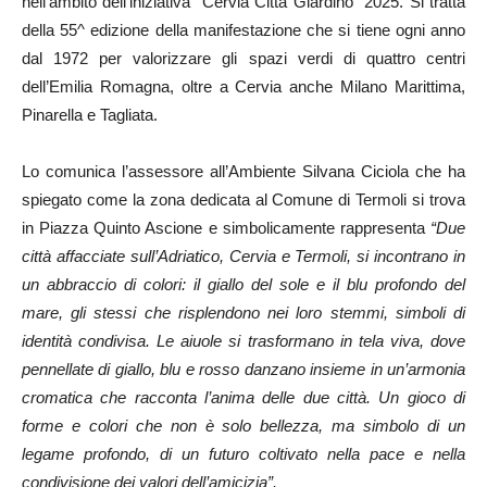
nell’ambito dell’iniziativa “Cervia Città Giardino” 2025. Si tratta
della 55^ edizione della manifestazione che si tiene ogni anno
dal 1972 per valorizzare gli spazi verdi di quattro centri
dell’Emilia Romagna, oltre a Cervia anche Milano Marittima,
Pinarella e Tagliata.
Lo comunica l’assessore all’Ambiente Silvana Ciciola che ha
spiegato come la zona dedicata al Comune di Termoli si trova
in Piazza Quinto Ascione e simbolicamente rappresenta
“Due
città affacciate sull’Adriatico, Cervia e Termoli, si incontrano in
un abbraccio di colori: il giallo del sole e il blu profondo del
mare, gli stessi che risplendono nei loro stemmi, simboli di
identità condivisa. Le aiuole si trasformano in tela viva, dove
pennellate di giallo, blu e rosso danzano insieme in un’armonia
cromatica che racconta l’anima delle due città. Un gioco di
forme e colori che non è solo bellezza, ma simbolo di un
legame profondo, di un futuro coltivato nella pace e nella
condivisione dei valori dell’amicizia”.