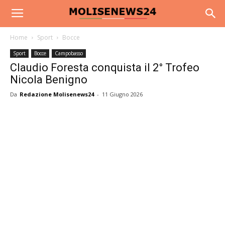
Home
Sport
Bocce
Sport
Bocce
Campobasso
Claudio Foresta conquista il 2° Trofeo
Nicola Benigno
Da
Redazione Molisenews24
-
11 Giugno 2026