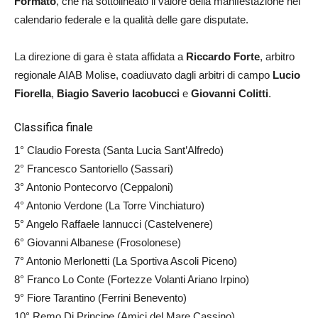
Formato
, che ha sottolineato il valore della manifestazione nel
calendario federale e la qualità delle gare disputate.
La direzione di gara è stata affidata a
Riccardo Forte
, arbitro
regionale AIAB Molise, coadiuvato dagli arbitri di campo
Lucio
Fiorella
,
Biagio Saverio Iacobucci
e
Giovanni Colitti
.
Classifica finale
1° Claudio Foresta (Santa Lucia Sant’Alfredo)
2° Francesco Santoriello (Sassari)
3° Antonio Pontecorvo (Ceppaloni)
4° Antonio Verdone (La Torre Vinchiaturo)
5° Angelo Raffaele Iannucci (Castelvenere)
6° Giovanni Albanese (Frosolonese)
7° Antonio Merlonetti (La Sportiva Ascoli Piceno)
8° Franco Lo Conte (Fortezze Volanti Ariano Irpino)
9° Fiore Tarantino (Ferrini Benevento)
10° Remo Di Principe (Amici del Mare Cassino)