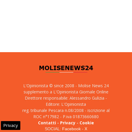
L'Opinionista © since 2008 - Molise News 24
supplemento a L'Opinionista Giornale Online
Direttore responsabile: Alessandro Gulizia -
Editore: L'Opinionista
reg. tribunale Pescara n.08/2008 - iscrizione al
ROC n°17982 - P.iva 01873660680
Contatti
-
Privacy
-
Cookie
Privacy
SOCIAL:
Facebook
-
X