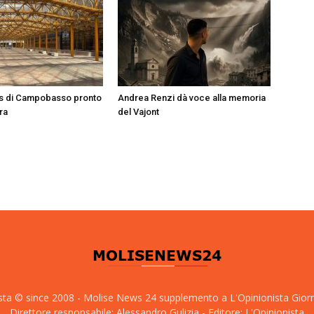
us di Campobasso pronto
Andrea Renzi dà voce alla memoria
ura
del Vajont
sta © since 2008 - Molise News 24 supplemento a L'Opinionista Gior
Direttore responsabile: Alessandro Gulizia - Editore: L'Opinionista