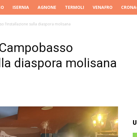
SO
ISERNIA
AGNONE
TERMOLI
VENAFRO
CRONA
l’installazione sulla diaspora molisana
 Campobasso
ulla diaspora molisana
U