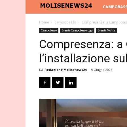
Molise
CAMPOBAS
News
Home
Campobasso
Compresenza: a Campobasso 
Campobasso
Eventi Campobasso oggi
Eventi Molise
24
Compresenza: a
l’installazione s
Da
Redazione Molisenews24
-
5 Giugno 2026