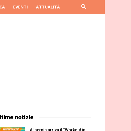
CA
EVENTI
ATTUALITÀ
ltime notizie
A Isernia arriva il “Workout in