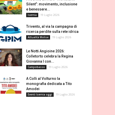
Silent”: movimento, inclusione
e benessere...
19 Luglio 2026
Isernia
Trivento, al via la campagna di
ricerca perdite sulla rete idrica
19 Luglio 2026
Attualità Molise
Le Notti Angioine 2026:
Colletorto celebra la Regina
Giovanna I con...
19 Luglio 2026
Campobasso
A Colli al Volturno la
monografia dedicata a Tito
Amodei
19 Luglio 2026
Eventi Isernia oggi