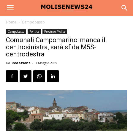
Home
Campobasso
Campobasso
Politica
Province Molise
Comunali Campomarino: manca il
centrosinistra, sarà sfida M5S-
centrodestra
Da
Redazione
-
1 Maggio 2019