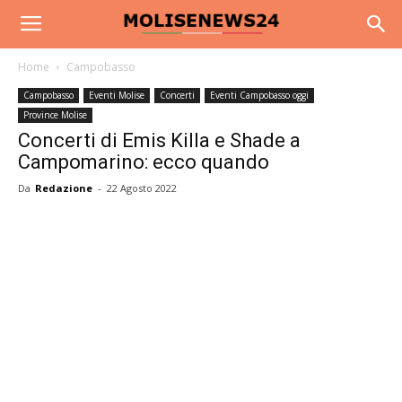
Home
Campobasso
Campobasso
Eventi Molise
Concerti
Eventi Campobasso oggi
Province Molise
Concerti di Emis Killa e Shade a
Campomarino: ecco quando
Da
Redazione
-
22 Agosto 2022