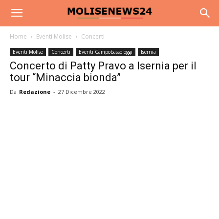
Home
Eventi Molise
Concerti
Eventi Molise
Concerti
Eventi Campobasso oggi
Isernia
Concerto di Patty Pravo a Isernia per il
tour “Minaccia bionda”
Da
Redazione
-
27 Dicembre 2022