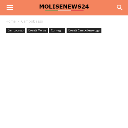
Home
Campobasso
Campobasso
Eventi Molise
Convegni
Eventi Campobasso oggi