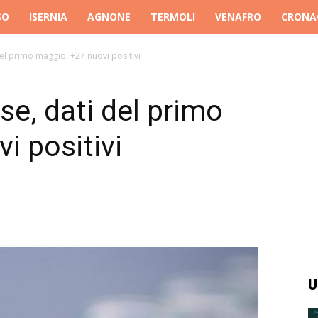
SO
ISERNIA
AGNONE
TERMOLI
VENAFRO
CRONA
el primo maggio: +27 nuovi positivi
se, dati del primo
i positivi
U