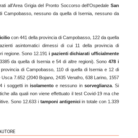
ati all’Area Grigia del Pronto Soccorso dell’Ospedale
San
 di Campobasso, nessuno da quella di Isernia, nessuno da
cilio
con 441 della provincia di Campobasso, 122 da quella
azienti asintomatici dimessi di cui 11 della provincia di
ori regione. Sono 12.191
i pazienti dichiarati ufficialmente
85 da quella di Isernia e 54 di altre regioni). Sono
478 i
provincia di Campobasso, 110 di quella di Isernia e 12 di
le Usca 7.652 (2040 Bojano, 2435 Venafro, 638 Larino, 1557
4 i soggetti in
isolamento
e nessuno in
sorveglianza
. Si
iche alla quali non viene effettuato il test Covid-19 ma che
itive. Sono 12.633 i
tamponi antigenici
in totale con 1.339
'AUTORE