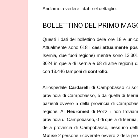
Andiamo a vedere i
dati
nel dettaglio.
BOLLETTINO DEL PRIMO MAGGI
Questi i dati del bollettino delle ore 18 e unic
Attualmente sono 618 i
casi attualmente posi
Isernia, due fuori regione) mentre sono 13.30
3624 in quella di Isernia e 68 di altre regioni) 
con 19.446 tamponi di
controllo
.
All’ospedale
Cardarelli
di Campobasso ci sono 
provincia di Campobasso, 5 da quella di Isernia
pazienti ovvero 5 della provincia di Campobas
regione. Al
Neuromed
di Pozzilli non trovia
provincia di Campobasso, 0 di quella di Isernia
della provincia di Campobasso, nessuno della
Molise
2 persone ricoverate ovvero 2 della pro