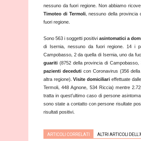
nessuno da fuori regione. Non abbiamo ricover
Timoteo di Termoli
, nessuno della provincia
fuori regione.
Sono 563 i soggetti positivi
asintomatici a domi
di Isernia, nessuno da fuori regione. 14 i p
Campobasso, 2 da quella di Isernia, uno da fu
guariti
(8752 della provincia di Campobasso, 33
pazienti deceduti
con Coronavirus (356 della 
altra regione).
Visite domiciliari
effettuate dal
Termoli, 448 Agnone, 534 Riccia) mentre 2.72
tratta in quest’ultimo caso di persone asintomat
sono state a contatto con persone risultate pos
risultati positivi.
ARTICOLI CORRELATI
ALTRI ARTICOLI DELL