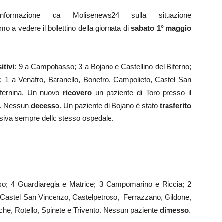
rmazione da Molisenews24 sulla situazione
o a vedere il bollettino della giornata di
sabato 1° maggio
itivi
: 9 a Campobasso; 3 a Bojano e Castellino del Biferno;
o; 1 a Venafro, Baranello, Bonefro, Campolieto, Castel San
Tifernina. Un nuovo
ricovero
un paziente di Toro presso il
li. Nessun
decesso
. Un paziente di Bojano è stato
trasferito
tensiva sempre dello stesso ospedale.
o; 4 Guardiaregia e Matrice; 3 Campomarino e Riccia; 2
, Castel San Vincenzo, Castelpetroso, Ferrazzano, Gildone,
he, Rotello, Spinete e Trivento. Nessun paziente
dimesso
.