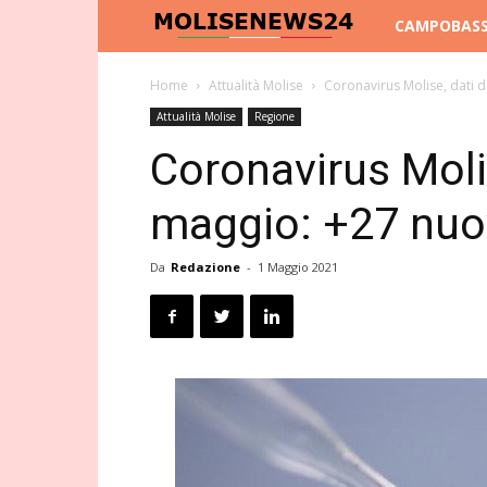
Molise
CAMPOBAS
News
Home
Attualità Molise
Coronavirus Molise, dati d
Attualità Molise
Regione
24
Coronavirus Moli
maggio: +27 nuov
Da
Redazione
-
1 Maggio 2021