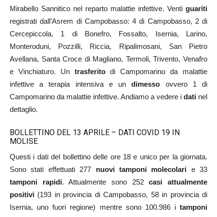
Mirabello Sannitico nel reparto malattie infettive. Venti
guariti
registrati dall’Asrem di Campobasso: 4 di Campobasso, 2 di
Cercepiccola, 1 di Bonefro, Fossalto, Isernia, Larino,
Monteroduni, Pozzilli, Riccia, Ripalimosani, San Pietro
Avellana, Santa Croce di Magliano, Termoli, Trivento, Venafro
e Vinchiaturo. Un
trasferito
di Campomarino da malattie
infettive a terapia intensiva e un
dimesso
ovvero 1 di
Campomarino da malattie infettive. Andiamo a vedere i
dati
nel
dettaglio.
BOLLETTINO DEL 13 APRILE – DATI COVID 19 IN
MOLISE
Questi i dati del bollettino delle ore 18 e unico per la giornata.
Sono stati effettuati 277
nuovi tamponi molecolari
e 33
tamponi rapidi
. Attualmente sono 252
casi attualmente
positivi
(193 in provincia di Campobasso, 58 in provincia di
Isernia, uno fuori regione) mentre sono 100.986 i
tamponi