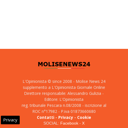
L'Opinionista © since 2008 - Molise News 24
supplemento a L'Opinionista Giornale Online
Direttore responsabile: Alessandro Gulizia -
Editore: L'Opinionista
reg. tribunale Pescara n.08/2008 - iscrizione al
ROC n°17982 - P.iva 01873660680
Contatti
-
Privacy
-
Cookie
Privacy
SOCIAL:
Facebook
-
X