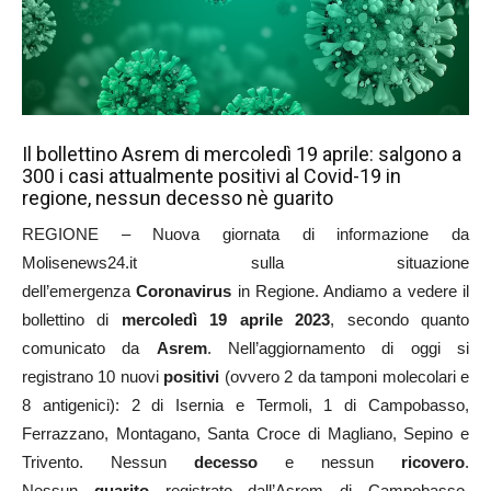
Il bollettino Asrem di mercoledì 19 aprile: salgono a
300 i casi attualmente positivi al Covid-19 in
regione, nessun decesso nè guarito
REGIONE – Nuova giornata di informazione da
Molisenews24.it sulla situazione
dell’emergenza
Coronavirus
in Regione. Andiamo a vedere il
bollettino di
mercoledì 19
aprile
2023
, secondo quanto
comunicato da
Asrem
. Nell’aggiornamento di oggi si
registrano 10 nuovi
positivi
(ovvero 2 da tamponi molecolari e
8 antigenici): 2 di Isernia e Termoli, 1 di Campobasso,
Ferrazzano, Montagano, Santa Croce di Magliano, Sepino e
Trivento. Nessun
decesso
e nessun
ricovero
.
Nessun
guarito
registrato dall’Asrem di Campobasso.