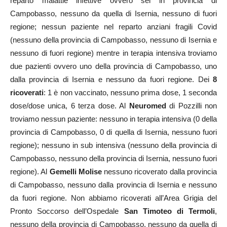
reparto malattie infettive ovvero sei in provincia di
Campobasso, nessuno da quella di Isernia, nessuno di fuori
regione; nessun paziente nel reparto anziani fragili Covid
(nessuno della provincia di Campobasso, nessuno di Isernia e
nessuno di fuori regione) mentre in terapia intensiva troviamo
due pazienti ovvero uno della provincia di Campobasso, uno
dalla provincia di Isernia e nessuno da fuori regione. Dei
8
ricoverati
: 1 è non vaccinato, nessuno prima dose, 1 seconda
dose/dose unica, 6 terza dose. Al
Neuromed
di Pozzilli non
troviamo nessun paziente: nessuno in terapia intensiva (0 della
provincia di Campobasso, 0 di quella di Isernia, nessuno fuori
regione); nessuno in sub intensiva (nessuno della provincia di
Campobasso, nessuno della provincia di Isernia, nessuno fuori
regione). Al
Gemelli Molise
nessuno ricoverato dalla provincia
di Campobasso, nessuno dalla provincia di Isernia e nessuno
da fuori regione. Non abbiamo ricoverati all’Area Grigia del
Pronto Soccorso dell’Ospedale
San Timoteo di Termoli
,
nessuno della provincia di Campobasso, nessuno da quella di