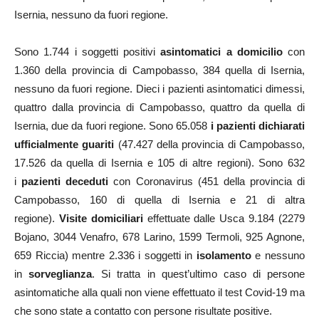
Isernia, nessuno da fuori regione.
Sono 1.744 i soggetti positivi
asintomatici a domicilio
con
1.360 della provincia di Campobasso, 384 quella di Isernia,
nessuno da fuori regione. Dieci i pazienti asintomatici dimessi,
quattro dalla provincia di Campobasso, quattro da quella di
Isernia, due da fuori regione. Sono 65.058
i pazienti dichiarati
ufficialmente guariti
(47.427 della provincia di Campobasso,
17.526 da quella di Isernia e 105 di altre regioni). Sono 632
i
pazienti deceduti
con Coronavirus (451 della provincia di
Campobasso, 160 di quella di Isernia e 21 di altra
regione).
Visite domiciliari
effettuate dalle Usca 9.184 (2279
Bojano, 3044 Venafro, 678 Larino, 1599 Termoli, 925 Agnone,
659 Riccia) mentre 2.336 i soggetti in
isolamento
e nessuno
in
sorveglianza
. Si tratta in quest’ultimo caso di persone
asintomatiche alla quali non viene effettuato il test Covid-19 ma
che sono state a contatto con persone risultate positive.