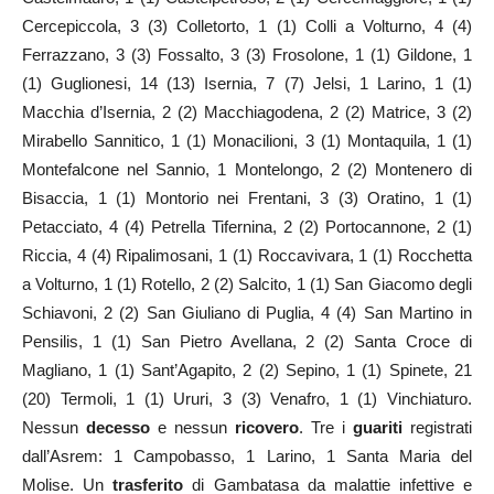
Cercepiccola, 3 (3) Colletorto, 1 (1) Colli a Volturno, 4 (4)
Ferrazzano, 3 (3) Fossalto, 3 (3) Frosolone, 1 (1) Gildone, 1
(1) Guglionesi, 14 (13) Isernia, 7 (7) Jelsi, 1 Larino, 1 (1)
Macchia d’Isernia, 2 (2) Macchiagodena, 2 (2) Matrice, 3 (2)
Mirabello Sannitico, 1 (1) Monacilioni, 3 (1) Montaquila, 1 (1)
Montefalcone nel Sannio, 1 Montelongo, 2 (2) Montenero di
Bisaccia, 1 (1) Montorio nei Frentani, 3 (3) Oratino, 1 (1)
Petacciato, 4 (4) Petrella Tifernina, 2 (2) Portocannone, 2 (1)
Riccia, 4 (4) Ripalimosani, 1 (1) Roccavivara, 1 (1) Rocchetta
a Volturno, 1 (1) Rotello, 2 (2) Salcito, 1 (1) San Giacomo degli
Schiavoni, 2 (2) San Giuliano di Puglia, 4 (4) San Martino in
Pensilis, 1 (1) San Pietro Avellana, 2 (2) Santa Croce di
Magliano, 1 (1) Sant’Agapito, 2 (2) Sepino, 1 (1) Spinete, 21
(20) Termoli, 1 (1) Ururi, 3 (3) Venafro, 1 (1) Vinchiaturo.
Nessun
decesso
e nessun
ricovero
. Tre i
guariti
registrati
dall’Asrem: 1 Campobasso, 1 Larino, 1 Santa Maria del
Molise. Un
trasferito
di Gambatasa da malattie infettive e