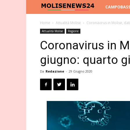
Molise
CAMPOBAS
News
Home
Attualità Molise
Coronavirus in Molise, dat
Attualità Molise
Regione
24
Coronavirus in Mo
giugno: quarto g
Da
Redazione
-
29 Giugno 2020