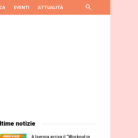
CA
EVENTI
ATTUALITÀ
ltime notizie
A Isernia arriva il “Workout in