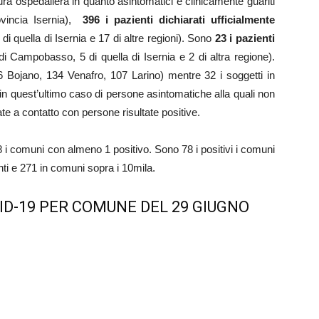
tura ospedaliera in quanto asintomatici e clinicamente guariti
vincia Isernia),
396 i pazienti dichiarati ufficialmente
 quella di Isernia e 17 di altre regioni). Sono
23 i pazienti
i Campobasso, 5 di quella di Isernia e 2 di altra regione).
76 Bojano, 134 Venafro, 107 Larino) mentre 32 i soggetti in
in quest’ultimo caso di persone asintomatiche alla quali non
te a contatto con persone risultate positive.
 48 i comuni con almeno 1 positivo. Sono 78 i positivi i comuni
anti e 271 in comuni sopra i 10mila.
ID-19 PER COMUNE DEL 29 GIUGNO