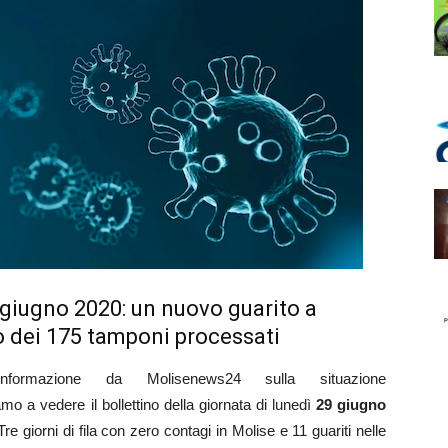
9 giugno 2020: un nuovo guarito a
ito dei 175 tamponi processati
rmazione da Molisenews24 sulla situazione
o a vedere il bollettino della giornata di lunedì
29 giugno
 Tre giorni di fila con zero contagi in Molise e 11 guariti nelle