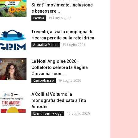
Silent”: movimento, inclusione
e benessere...
19 Luglio 2026
Isernia
Trivento, al via la campagna di
ricerca perdite sulla rete idrica
19 Luglio 2026
Attualità Molise
Le Notti Angioine 2026:
Colletorto celebra la Regina
Giovanna I con...
19 Luglio 2026
Campobasso
A Colli al Volturno la
monografia dedicata a Tito
Amodei
19 Luglio 2026
Eventi Isernia oggi