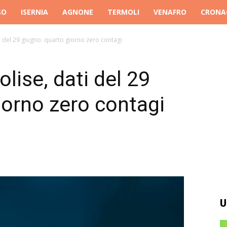
SO
ISERNIA
AGNONE
TERMOLI
VENAFRO
CRONA
i del 29 giugno: quarto giorno zero contagi
lise, dati del 29
iorno zero contagi
U