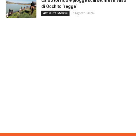
Caldo torrido e piogge scarse, ma l’invaso
di Occhito ‘regge’
7 Agosto 2026
Attualità Molise