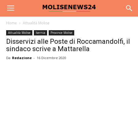
Home
Attualità Molise
Attualità Molise
Isernia
Province Molise
Disservizi alle Poste di Roccamandolfi, il
sindaco scrive a Mattarella
Da
Redazione
-
16 Dicembre 2020