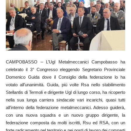
CAMPOBASSO – L’Ugl Metalmeccanici Campobasso ha
celebrato il 3° Congresso eleggendo Segretario Provinciale
Domenico Guida dove il Consiglio della federazione lo ha
votato all’unanimità. Guida, più volte Rsa nello stabilimento
Stellantis di Termoli e dirigente Ugl di lungo corso, ha ricoperto
nella sua lunga carriera sindacale vari incarichi, quasi tutti
all’interno della federazione metalmeccanici. Adesso guiderà,
con una nuova squadra e un nuovo gruppo dirigente, la
federazione composta da molti iscritti, Rsu ed RSA, con un
forte radicamento nel territorio e nei posti di lavoro dei comparti